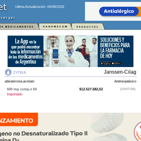
Ultima Actualización: 06/08/2026
Janssen-Cilag
ZYTIGA
abiraterona,acetato
Antineoplásico
500 mg comp.x 60
$12.527.582,52
(15/07/26)
Importado
ZYTIGA
contiene
abiraterona,acetato
y se indica como
Antineoplásico
. Es
producido por
Janssen-Cilag
y cuenta con 1 presentación disponible.
Producto importado.