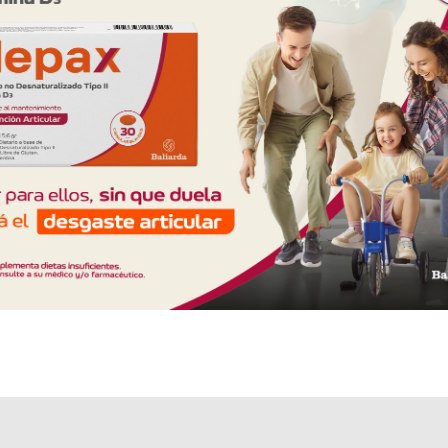
Explorar más
Otros productos con
abiraterona,acetato
Otros productos de
Janssen-Cilag