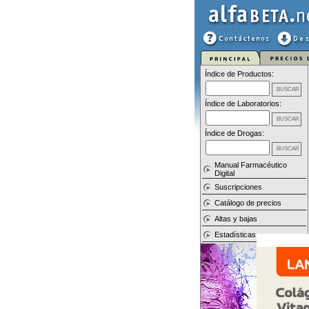
Índice de Productos:
Índice de Laboratorios:
Índice de Drogas:
Manual Farmacéutico
Digital
Suscripciones
Catálogo de precios
Altas y bajas
Estadísticas