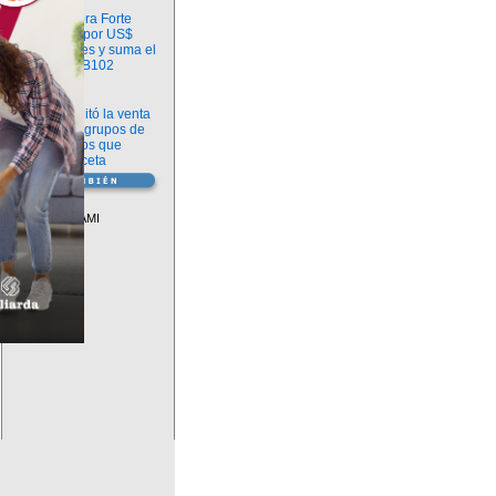
Información
argenx compra Forte
Biosciences por US$
2.200 millones y suma el
anticuerpo FB102
Información
ANMAT habilitó la venta
libre de diez grupos de
medicamentos que
requerían receta
Vademécum
Descuentos PAMI