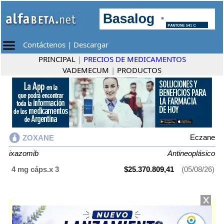
Contáctenos
|
Descargar
PRINCIPAL
|
PRECIOS DE MEDICAMENTOS
VADEMECUM
|
PRODUCTOS
Eczane
ZOXANE
ixazomib
Antineoplásico
4 mg cáps.x 3
$25.370.809,41
(05/08/26)
ZOXANE
contiene
ixazomib
y se indica como
Antineoplásico
. Es
producido por
Eczane
y cuenta con 1 presentación disponible.