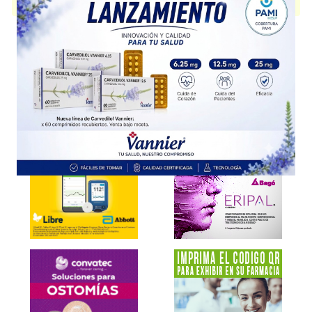
presentación disponible.
Explorar más
Otros productos con
econazol,nitrato
Otros productos de
Excelentia