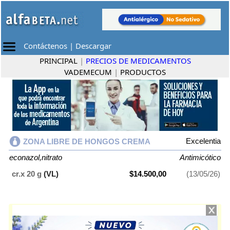
Contáctenos
|
Descargar
PRINCIPAL
|
PRECIOS DE MEDICAMENTOS
VADEMECUM
|
PRODUCTOS
Excelentia
ZONA LIBRE DE HONGOS CREMA
econazol,nitrato
Antimicótico
cr.x 20 g
(VL)
$14.500,00
(13/05/26)
ZONA LIBRE DE HONGOS CREMA
contiene
econazol,nitrato
y se
indica como
Antimicótico
. Es producido por
Excelentia
y cuenta con 1