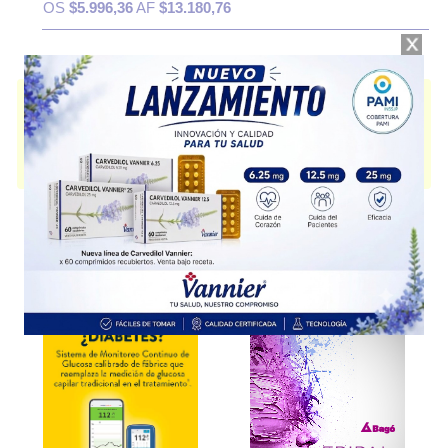
OS
$5.996,36
AF
$13.180,76
ZOLPIDEM VANNIER
contiene
zolpidem
y se indica como
Hipnótico no
benzodiazepinico
. Es producido por
Vannier
y cuenta con 1
presentación disponible.
Algunas presentaciones cuentan con cobertura PAMI.
Explorar más
Otros productos con
zolpidem
Otros productos de
Vannier