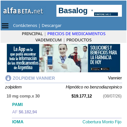
Contáctenos
|
Descargar
PRINCIPAL
|
PRECIOS DE MEDICAMENTOS
VADEMECUM
|
PRODUCTOS
Vannier
ZOLPIDEM VANNIER
zolpidem
Hipnótico no benzodiazepinico
10 mg comp.x 30
$19.177,12
(08/07/26)
PAMI
AF
$6.182,94
IOMA
Cobertura Monto Fijo