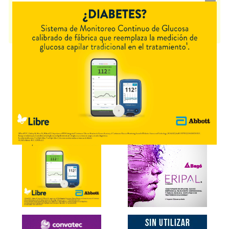
Alimentos propós.médico específ.
. Es producido por
B-Life
y cuenta con
1 presentación disponible.
Producto importado.
Explorar más
Otros productos con
carbohidratos+asoc.
Otros productos de
B-Life