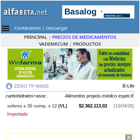
Contáctenos
|
Descargar
PRINCIPAL
|
PRECIOS DE MEDICAMENTOS
VADEMECUM
|
PRODUCTOS
B-Life
ZERO TP MINIS
carbohidratos+asoc.
Alimentos propós.médico específ.
sobres x 35 comp. x 12
(VL)
$2.362.113,02
(13/04/26)
Importado
ZERO TP MINIS
contiene
carbohidratos+asoc.
y se indica como