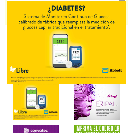
enzimático
. Es producido por
Janssen-Cilag
y cuenta con 1
presentación disponible.
Producto importado.
Explorar más
Otros productos con
miglustat
Otros productos de
Janssen-Cilag