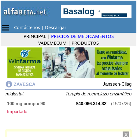
Contáctenos
|
Descargar
PRINCIPAL
|
PRECIOS DE MEDICAMENTOS
VADEMECUM
|
PRODUCTOS
Janssen-Cilag
ZAVESCA
miglustat
Terapia de reemplazo enzimático
100 mg comp.x 90
$40.086.314,32
(15/07/26)
Importado
ZAVESCA
contiene
miglustat
y se indica como
Terapia de reemplazo