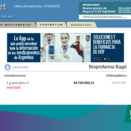
Ultima Actualización: 07/08/2026
Bioprofarma Bagó
ZANOSAR
estreptozocina
Antineoplásico
1 g pvo.liof.x 1
$4.726.694,14
(31/07/26)
Importado
ZANOSAR
contiene
estreptozocina
y se indica como
Antineoplásico
. Es
producido por
Bioprofarma Bagó
y cuenta con 1 presentación
disponible.
Producto importado.