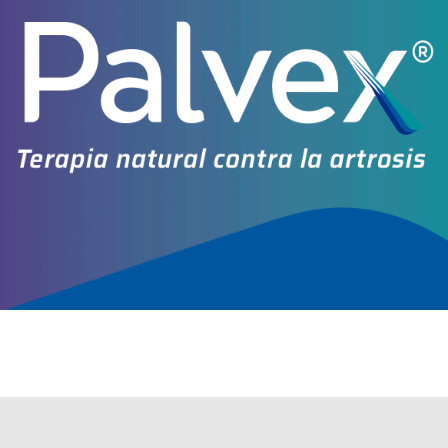
Explorar más
Otros productos con
estreptozocina
Otros productos de
Bioprofarma Bagó