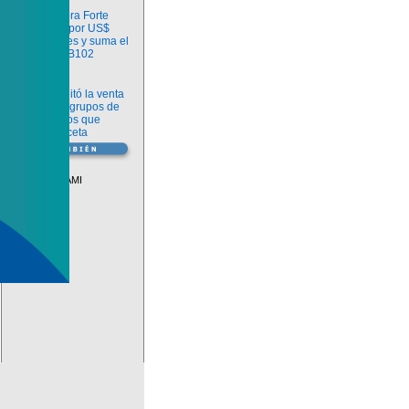
Información
argenx compra Forte
Biosciences por US$
2.200 millones y suma el
anticuerpo FB102
Información
ANMAT habilitó la venta
libre de diez grupos de
medicamentos que
requerían receta
Vademécum
Descuentos PAMI