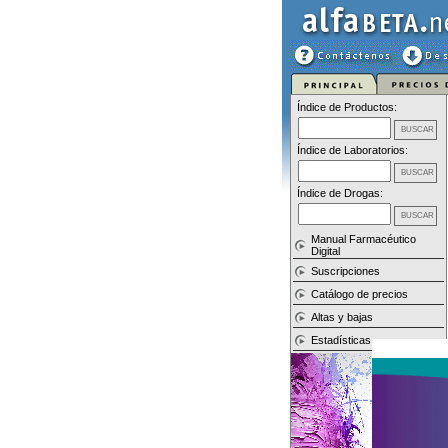
Índice de Productos:
Índice de Laboratorios:
Índice de Drogas:
Manual Farmacéutico
Digital
Suscripciones
Catálogo de precios
Altas y bajas
Estadísticas