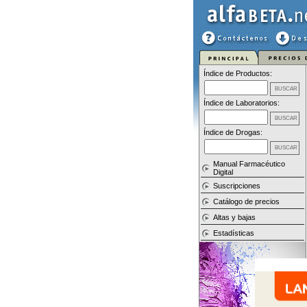
Índice de Productos:
Índice de Laboratorios:
Índice de Drogas:
Manual Farmacéutico
Digital
Suscripciones
Catálogo de precios
Altas y bajas
Estadísticas