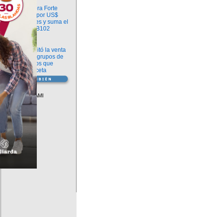
Información
argenx compra Forte
Biosciences por US$
2.200 millones y suma el
anticuerpo FB102
Información
ANMAT habilitó la venta
libre de diez grupos de
medicamentos que
requerían receta
Vademécum
Descuentos PAMI