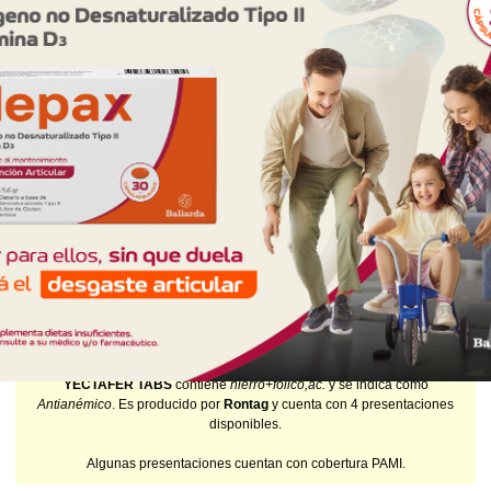
AF
$16.676,85
IOMA
Cobertura Monto Fijo
OS
$11.101,73
AF
$27.181,28
80/1 mg comp.rec.x 20
$34.834,16
(01/08/26)
SIFAR
Producto Reconocido
PAMI
AF
$15.855,08
IOMA
Cobertura Monto Fijo
OS
$6.670,14
AF
$28.164,02
80/1 mg comp.rec.x 40
$60.566,97
(01/08/26)
SIFAR
Producto Reconocido
PAMI
AF
$27.842,21
IOMA
Cobertura Monto Fijo
OS
$11.101,73
AF
$49.465,24
YECTAFER TABS
contiene
hierro+fólico,ác.
y se indica como
Antianémico
. Es producido por
Rontag
y cuenta con 4 presentaciones
disponibles.
Algunas presentaciones cuentan con cobertura PAMI.