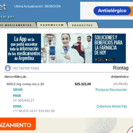
Ultima Actualización: 06/08/2026
Rontag
YECTAFER TABS
hierro+fólico,ác.
Antianémico
40/0.5 mg comp.rec.x 20
$25.322,09
(01/08/26)
SIFAR
Producto Reconocido
PAMI
AF
$10.643,17
IOMA
Cobertura Monto Fijo
OS
$6.670,14
AF
$18.651,95
40/0.5 mg comp.rec.x 40
$38.283,01
(01/08/26)
SIFAR
Producto Reconocido
PAMI