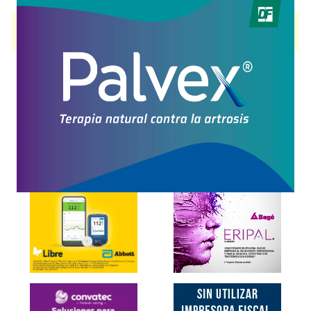
YDESIB
contiene
palbociclib
y se indica como
Antineoplásico
. Es
producido por
Richmond
y cuenta con 3 presentaciones disponibles.
Explorar más
Otros productos con
palbociclib
Otros productos de
Richmond