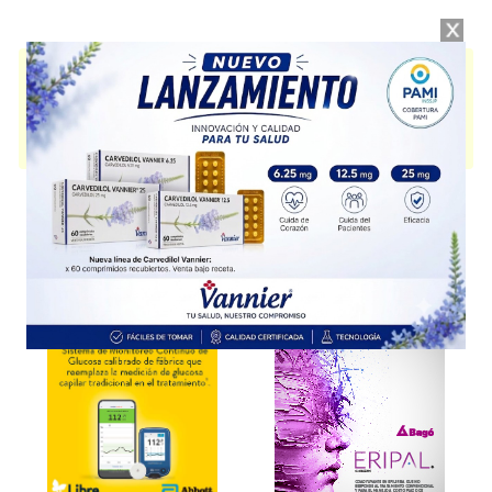
YASMINELLE
contiene
drospirenona+etinilestradiol
y se indica como
Anticonceptivo
. Es producido por
Bayer (PH)
y cuenta con 1
presentación disponible.
Producto importado.
Explorar más
Otros productos con
drospirenona+etinilestradiol
Otros productos de
Bayer (PH)