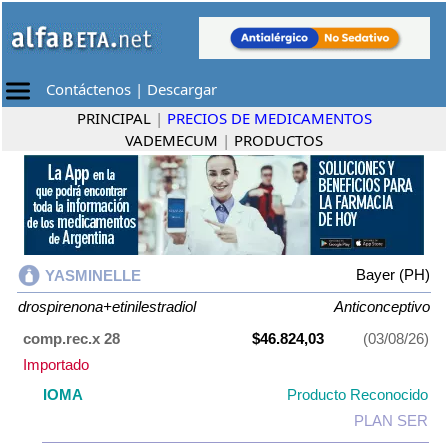
Contáctenos
|
Descargar
PRINCIPAL
|
PRECIOS DE MEDICAMENTOS
VADEMECUM
|
PRODUCTOS
Bayer (PH)
YASMINELLE
drospirenona+etinilestradiol
Anticonceptivo
comp.rec.x 28
$46.824,03
(03/08/26)
Importado
IOMA
Producto Reconocido
PLAN SER