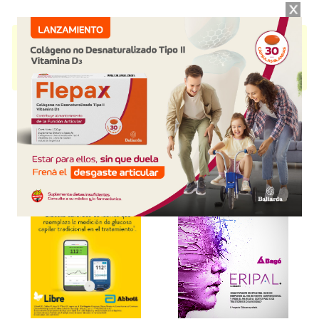
XTANDI
contiene
enzalutamida
y se indica como
Antiandrógeno
. Es
producido por
Adium
y cuenta con 2 presentaciones disponibles.
Producto importado.
Explorar más
Otros productos con
enzalutamida
Otros productos de
Adium