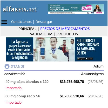
Contáctenos
|
Descargar
PRINCIPAL
|
PRECIOS DE MEDICAMENTOS
VADEMECUM
|
PRODUCTOS
Adium
XTANDI
enzalutamida
Antiandrógeno
40 mg cáps.blandas x 120
$16.275.498,78
(23/07/26)
Importado
80 mg comp.rec.x 56
$15.038.530,66
(23/07/26)
Importado