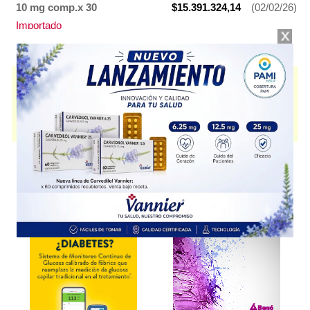
10 mg comp.x 30
$15.391.324,14
(02/02/26)
Importado
XILCATOR
contiene
everolimus
y se indica como
Inhib.de la tirosina
quinasa
. Es producido por
Tuteur
y cuenta con 3 presentaciones
disponibles.
Producto importado.
Explorar más
Otros productos con
everolimus
Otros productos de
Tuteur