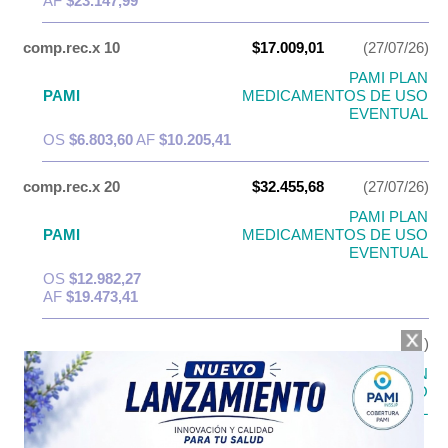
AF
$23.147,99
comp.rec.x 10
$17.009,01
(27/07/26)
PAMI PLAN
PAMI
MEDICAMENTOS DE USO
EVENTUAL
OS
$6.803,60
AF
$10.205,41
comp.rec.x 20
$32.455,68
(27/07/26)
PAMI PLAN
PAMI
MEDICAMENTOS DE USO
EVENTUAL
OS
$12.982,27
AF
$19.473,41
iny.a.x 3
$41.300,93
(27/07/26)
PAMI PLAN
PAMI
MEDICAMENTOS DE USO
EVENTUAL
OS
$16.520,37