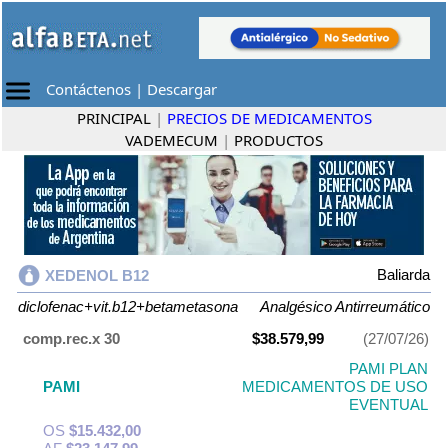
Contáctenos
|
Descargar
PRINCIPAL
|
PRECIOS DE MEDICAMENTOS
VADEMECUM
|
PRODUCTOS
Baliarda
XEDENOL B12
diclofenac+vit.b12+betametasona
Analgésico Antirreumático
comp.rec.x 30
$38.579,99
(27/07/26)
PAMI PLAN
PAMI
MEDICAMENTOS DE USO
EVENTUAL
OS
$15.432,00