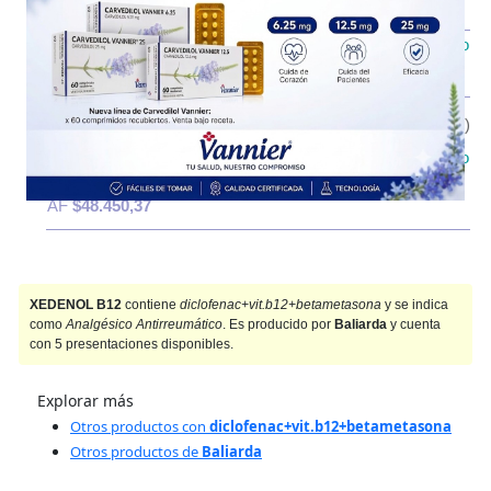
AF
$24.780,56
IOMA
Cobertura Monto Fijo
OS
$9.218,16
AF
$32.082,77
iny.a.x 5
$61.846,27
(27/07/26)
IOMA
Cobertura Monto Fijo
OS
$13.395,90
AF
$48.450,37
XEDENOL B12
contiene
diclofenac+vit.b12+betametasona
y se indica
como
Analgésico Antirreumático
. Es producido por
Baliarda
y cuenta
con 5 presentaciones disponibles.
Explorar más
Otros productos con
diclofenac+vit.b12+betametasona
Otros productos de
Baliarda