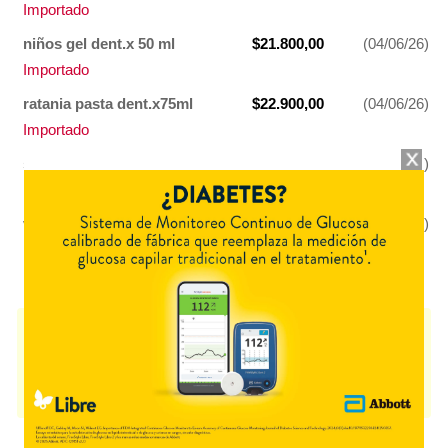
Importado
niños gel dent.x 50 ml
$21.800,00
(04/06/26)
Importado
ratania pasta dent.x75ml
$22.900,00
(04/06/26)
Importado
salina pasta dent.x 75ml
$22.900,00
(04/06/26)
Importado
vegetal gel dent.x 75 ml
$22.900,00
(04/06/26)
Importado
WELEDA CUIDADOS DENTALES
contiene
producto cosmético
y se
indica como
Productos odontológicos
. Es producido por
Weleda
y
cuenta con 6 presentaciones disponibles.
Producto importado.