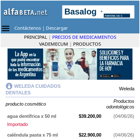
Contáctenos
|
Descargar
PRINCIPAL
|
PRECIOS DE MEDICAMENTOS
VADEMECUM
|
PRODUCTOS
WELEDA CUIDADOS
Weleda
DENTALES
Productos
producto cosmético
odontológicos
agua dentífrica x 50 ml
$39.200,00
(04/06/26)
Importado
caléndula pasta x 75 ml
$22.900,00
(04/06/26)