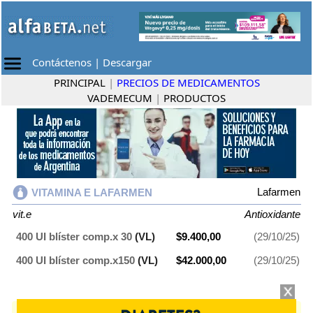
Contáctenos
|
Descargar
PRINCIPAL
|
PRECIOS DE MEDICAMENTOS
VADEMECUM
|
PRODUCTOS
Lafarmen
VITAMINA E LAFARMEN
vit.e
Antioxidante
400 UI blíster comp.x 30
(VL)
$9.400,00
(29/10/25)
400 UI blíster comp.x150
(VL)
$42.000,00
(29/10/25)