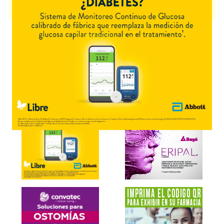
VITAMINA E LAFARMEN
contiene
vit.e
y se indica como
Antioxidante
.
Es producido por
Lafarmen
y cuenta con 2 presentaciones disponibles.
Explorar más
Otros productos con
vit.e
Otros productos de
Lafarmen