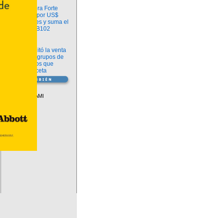
Información
argenx compra Forte
Biosciences por US$
2.200 millones y suma el
anticuerpo FB102
Información
ANMAT habilitó la venta
libre de diez grupos de
medicamentos que
requerían receta
Vademécum
Descuentos PAMI