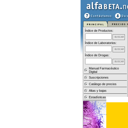
Índice de Productos:
Índice de Laboratorios:
Índice de Drogas:
Manual Farmacéutico
Digital
Suscripciones
Catálogo de precios
Altas y bajas
Estadísticas