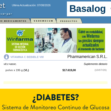
Ultima Actualización: 07/08/2026
Pharmamerican S.R.L.
VITAMINA C BEBIBLE VW
vit.c+asoc.
Suplemento dietario
polvo x 195 g
(VL)
$17.619,00
(10/07/26)
VITAMINA C BEBIBLE VW
contiene
vit.c+asoc.
y se indica como
Suplemento dietario
. Es producido por
Pharmamerican S.R.L.
y cuenta
con 1 presentación disponible.
Explorar más