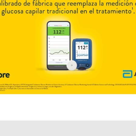
Otros productos con
vit.c+asoc.
Otros productos de
Pharmamerican S.R.L.