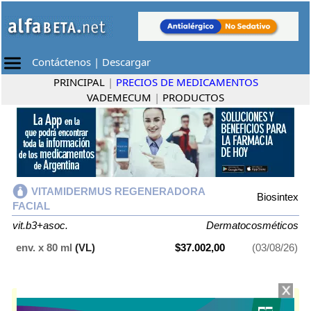
Contáctenos
|
Descargar
PRINCIPAL
|
PRECIOS DE MEDICAMENTOS
VADEMECUM
|
PRODUCTOS
VITAMIDERMUS REGENERADORA
Biosintex
FACIAL
vit.b3+asoc.
Dermatocosméticos
env. x 80 ml
(VL)
$37.002,00
(03/08/26)
VITAMIDERMUS REGENERADORA FACIAL
contiene
vit.b3+asoc.
y se