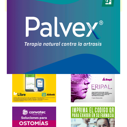
indica como
Dermatocosméticos
. Es producido por
Biosintex
y cuenta
con 1 presentación disponible.
Explorar más
Otros productos con
vit.b3+asoc.
Otros productos de
Biosintex