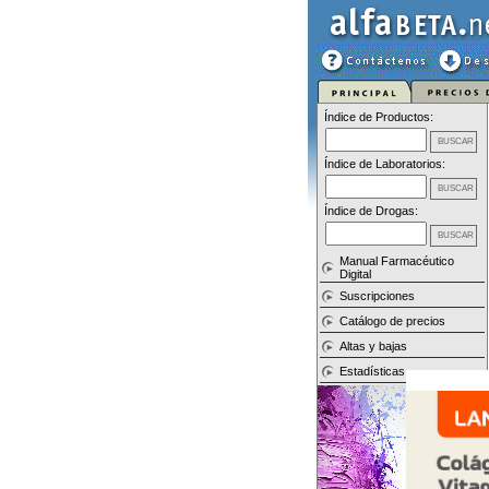
Índice de Productos:
Índice de Laboratorios:
Índice de Drogas:
Manual Farmacéutico
Digital
Suscripciones
Catálogo de precios
Altas y bajas
Estadísticas