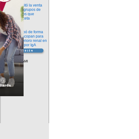
Información
ANMAT habilitó la venta
libre de diez grupos de
medicamentos que
requerían receta
Novedades
La FDA aprobó de forma
definitiva iptacopan para
frenar el deterioro renal en
la nefropatía por IgA
Vademécum
Descuentos PAMI