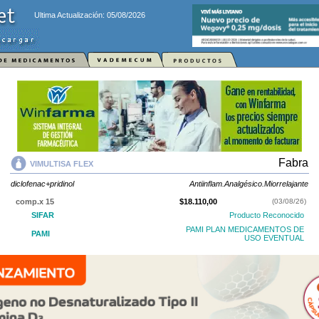
Ultima Actualización: 05/08/2026
Fabra
VIMULTISA FLEX
diclofenac+pridinol
Antiinflam.Analgésico.Miorrelajante
comp.x 15
$18.110,00
(03/08/26)
SIFAR
Producto Reconocido
PAMI PLAN MEDICAMENTOS DE
PAMI
USO EVENTUAL
OS
$7.244,00
AF
$10.866,00
VIMULTISA FLEX
contiene
diclofenac+pridinol
y se indica como
Antiinflam.Analgésico.Miorrelajante
. Es producido por
Fabra
y cuenta con