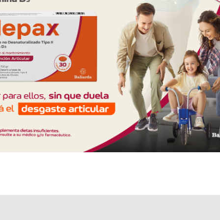
1 presentación disponible.
Explorar más
Otros productos con
diclofenac+pridinol
Otros productos de
Fabra