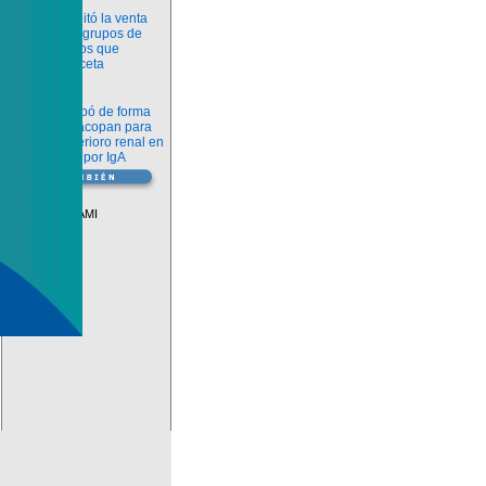
Información
ANMAT habilitó la venta
libre de diez grupos de
medicamentos que
requerían receta
Novedades
La FDA aprobó de forma
definitiva iptacopan para
frenar el deterioro renal en
la nefropatía por IgA
Vademécum
Descuentos PAMI