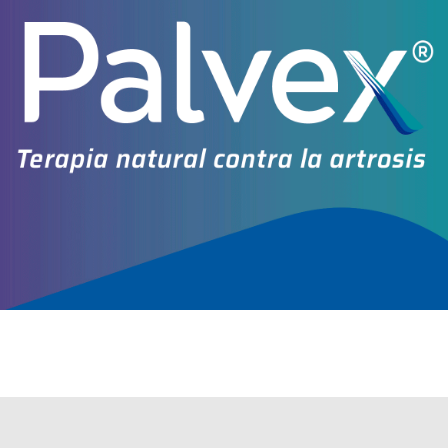
Explorar más
Otros productos con
phaseolus vulgaris+proteína de soja+vit.c
Otros productos de
Formulab