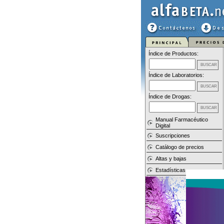
Índice de Productos:
Índice de Laboratorios:
Índice de Drogas:
Manual Farmacéutico
Digital
Suscripciones
Catálogo de precios
Altas y bajas
Estadísticas