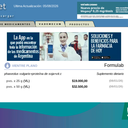
Ultima Actualización: 05/08/2026
Formulab
VIENTRE PLANO
phaseolus vulgaris+proteína de soja+vit.c
Suplemento dietario
pvo. x 25 g
(VL)
$19.000,00
(06/01/26)
pvo. x 50 g
(VL)
$32.500,00
(06/01/26)
VIENTRE PLANO
contiene
phaseolus vulgaris+proteína de soja+vit.c
y
se indica como
Suplemento dietario
. Es producido por
Formulab
y cuenta
con 2 presentaciones disponibles.