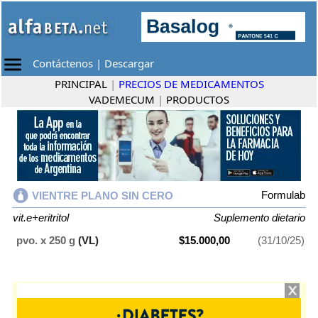
Contáctenos
|
Descargar
PRINCIPAL
|
PRECIOS DE MEDICAMENTOS
VADEMECUM
|
PRODUCTOS
Formulab
VIENTRE PLANO SIN CERO
vit.e+eritritol
Suplemento dietario
pvo. x 250 g
(VL)
$15.000,00
(31/10/25)
VIENTRE PLANO SIN CERO
contiene
vit.e+eritritol
y se indica como
Suplemento dietario
. Es producido por
Formulab
y cuenta con 1