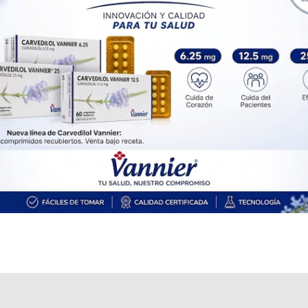
SIFAR
Producto Reconocido
IOMA
Cobertura Monto Fijo
OS
$6.396,14
AF
$21.118,03
VERMICET
contiene
albendazol
y se indica como
Antiparasitario
. Es
producido por
Lazar
y cuenta con 3 presentaciones disponibles.
Explorar más
Otros productos con
albendazol
Otros productos de
Lazar