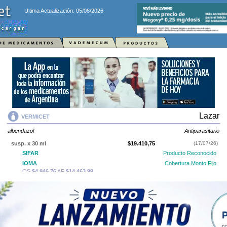
Ultima Actualización: 05/08/2026
Lazar
VERMICET
albendazol
Antiparasitario
susp. x 30 ml
$19.410,75
(17/07/26)
SIFAR
Producto Reconocido
IOMA
Cobertura Monto Fijo
OS
$4.946,76
AF
$14.463,99
400 mg comp.ran. x 3
$16.695,67
(17/07/26)
SIFAR
Producto Reconocido
IOMA
Cobertura Monto Fijo
OS
$4.449,36
AF
$12.246,31
400 mg comp.ran. x 6
$27.514,17
(17/07/26)