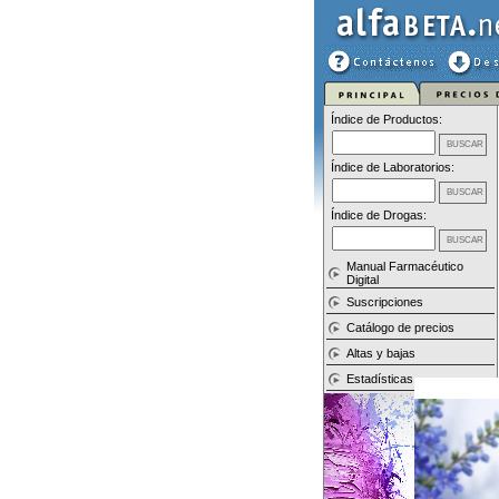
Índice de Productos:
Índice de Laboratorios:
Índice de Drogas:
Manual Farmacéutico
Digital
Suscripciones
Catálogo de precios
Altas y bajas
Estadísticas