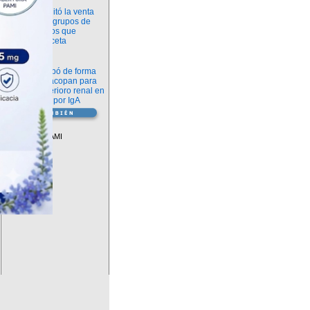
Información
ANMAT habilitó la venta
libre de diez grupos de
medicamentos que
requerían receta
Novedades
La FDA aprobó de forma
definitiva iptacopan para
frenar el deterioro renal en
la nefropatía por IgA
Vademécum
Descuentos PAMI