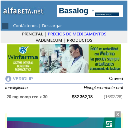
Contáctenos
|
Descargar
PRINCIPAL
|
PRECIOS DE MEDICAMENTOS
VADEMECUM
|
PRODUCTOS
Craveri
VERIGLIP
teneligliptina
Hipoglucemiante oral
20 mg comp.rec.x 30
$82.362,18
(16/03/26)
VERIGLIP
contiene
teneligliptina
y se indica como
Hipoglucemiante
oral
. Es producido por
Craveri
y cuenta con 1 presentación disponible.