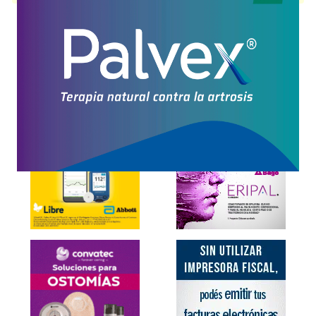
Explorar más
Otros productos con
teneligliptina
Otros productos de
Craveri