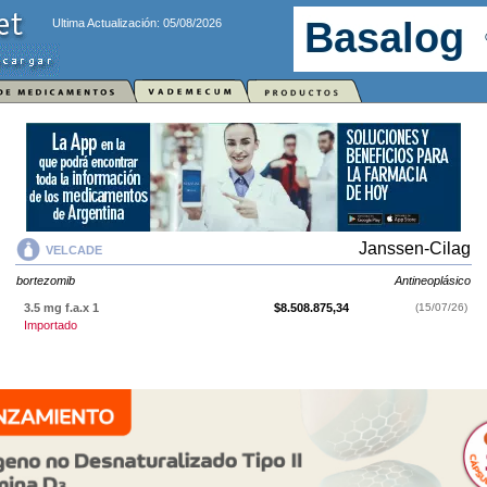
Ultima Actualización: 05/08/2026
Janssen-Cilag
VELCADE
bortezomib
Antineoplásico
3.5 mg f.a.x 1
$8.508.875,34
(15/07/26)
Importado
VELCADE
contiene
bortezomib
y se indica como
Antineoplásico
. Es
producido por
Janssen-Cilag
y cuenta con 1 presentación disponible.
Producto importado.