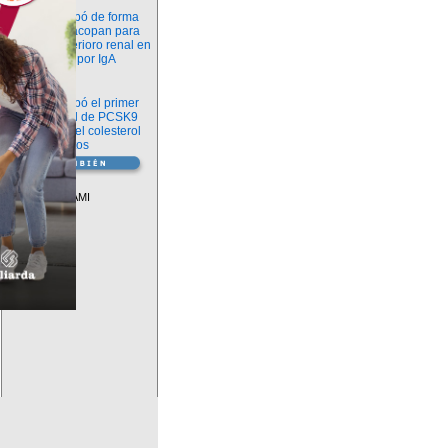
Novedades
La FDA aprobó de forma
definitiva iptacopan para
frenar el deterioro renal en
la nefropatía por IgA
Salud
La FDA aprobó el primer
inhibidor oral de PCSK9
para reducir el colesterol
LDL en adultos
Vademécum
Descuentos PAMI