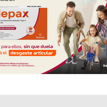
Explorar más
Otros productos con
bortezomib
Otros productos de
Janssen-Cilag