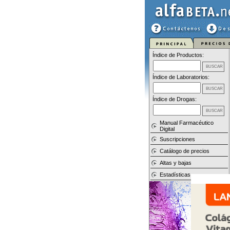
Índice de Productos:
Índice de Laboratorios:
Índice de Drogas:
Manual Farmacéutico
Digital
Suscripciones
Catálogo de precios
Altas y bajas
Estadísticas