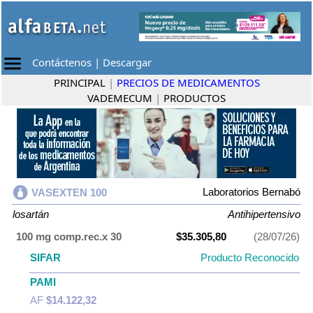
Contáctenos
|
Descargar
PRINCIPAL
|
PRECIOS DE MEDICAMENTOS
VADEMECUM
|
PRODUCTOS
Laboratorios Bernabó
VASEXTEN 100
losartán
Antihipertensivo
100 mg comp.rec.x 30
$35.305,80
(28/07/26)
SIFAR
Producto Reconocido
PAMI
AF
$14.122,32