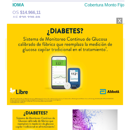
IOMA
Cobertura Monto Fijo
OS
$14.966,11
AF
$20.339,69
VASEXTEN 100
contiene
losartán
y se indica como
Antihipertensivo
. Es
producido por
Laboratorios Bernabó
y cuenta con 1 presentación
disponible.
Algunas presentaciones cuentan con cobertura PAMI.
Explorar más
Otros productos con
losartán
Otros productos de
Laboratorios Bernabó