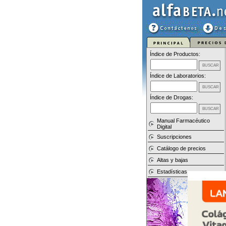
Índice de Productos:
Índice de Laboratorios:
Índice de Drogas:
Manual Farmacéutico
Digital
Suscripciones
Catálogo de precios
Altas y bajas
Estadísticas