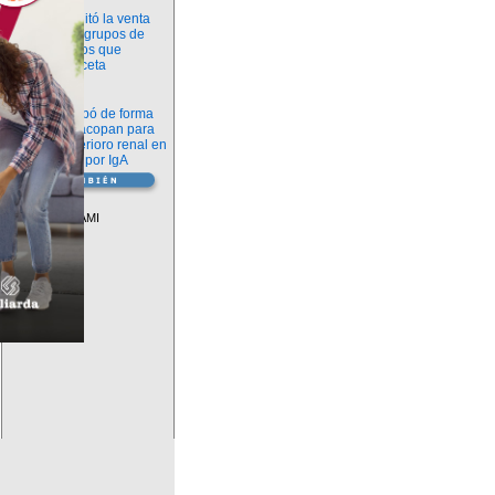
Información
ANMAT habilitó la venta
libre de diez grupos de
medicamentos que
requerían receta
Novedades
La FDA aprobó de forma
definitiva iptacopan para
frenar el deterioro renal en
la nefropatía por IgA
Vademécum
Descuentos PAMI