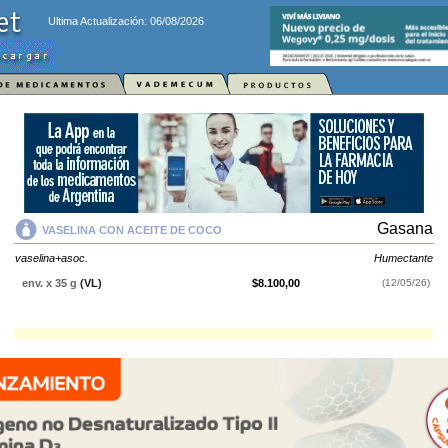
Ultima Actualización: 06/08/2026
Gasana
VASELINA CON ACEITE DE COCO
vaselina+asoc.
Humectante
env. x 35 g
(VL)
$8.100,00
(12/05/26)
VASELINA CON ACEITE DE COCO
contiene
vaselina+asoc.
y se indica
como
Humectante
. Es producido por
Gasana
y cuenta con 1
presentación disponible.
Explorar más