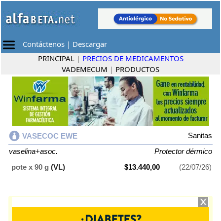
Contáctenos
|
Descargar
PRINCIPAL
|
PRECIOS DE MEDICAMENTOS
VADEMECUM
|
PRODUCTOS
Sanitas
VASECOC EWE
vaselina+asoc.
Protector dérmico
pote x 90 g
(VL)
$13.440,00
(22/07/26)
VASECOC EWE
contiene
vaselina+asoc.
y se indica como
Protector
dérmico
. Es producido por
Sanitas
y cuenta con 1 presentación