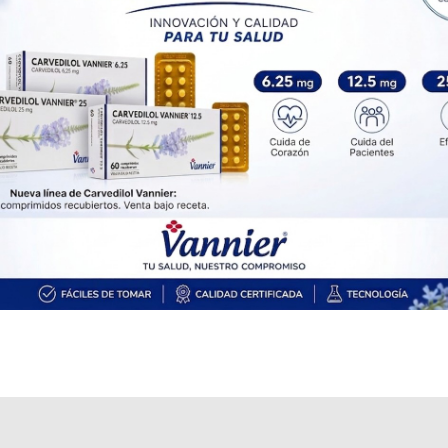
IOMA
Cobertura Monto Fijo
OS
$31.152,19
AF
$26.349,92
VANATOR 10
contiene
atorvastatín
y se indica como
Hipolipemiante
. Es
producido por
Vannier
y cuenta con 2 presentaciones disponibles.
Algunas presentaciones cuentan con cobertura PAMI.
Explorar más
Otros productos con
atorvastatín
Otros productos de
Vannier