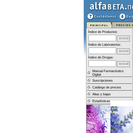
Índice de Productos:
Índice de Laboratorios:
Índice de Drogas:
Manual Farmacéutico
Digital
Suscripciones
Catálogo de precios
Altas y bajas
Estadísticas