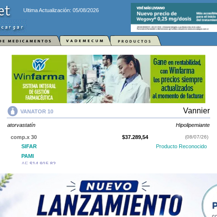
Ultima Actualización: 05/08/2026
Vannier
VANATOR 10
atorvastatín
Hipolipemiante
comp.x 30
$37.289,54
(08/07/26)
SIFAR
Producto Reconocido
PAMI
AF
$14.915,82
IOMA
Cobertura Monto Fijo
OS
$16.881,11
AF
$20.408,43
comp.x 60
$57.502,11
(08/07/26)
PAMI
AF
$23.000,84