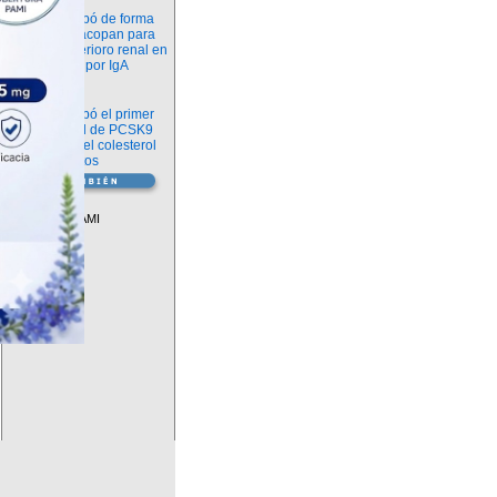
Novedades
La FDA aprobó de forma
definitiva iptacopan para
frenar el deterioro renal en
la nefropatía por IgA
Salud
La FDA aprobó el primer
inhibidor oral de PCSK9
para reducir el colesterol
LDL en adultos
Vademécum
Descuentos PAMI