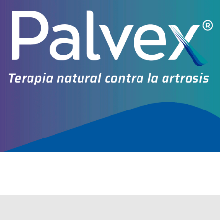
Explorar más
Otros productos con
tinosorb+asoc.
Otros productos de
Valuge