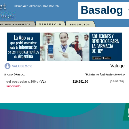
Ultima Actualización: 04/08/2026
Valuge
VALUBLOCK
tinosorb+asoc.
Hidratante Nutriente dérmico
gel post solar x 100 g
(VL)
$19.981,60
(01/08/26)
Importado
VALUBLOCK
contiene
tinosorb+asoc.
y se indica como
Hidratante
Nutriente dérmico
. Es producido por
Valuge
y cuenta con 1 presentación
disponible.
Producto importado.