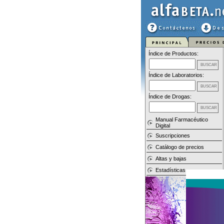
Índice de Productos:
Índice de Laboratorios:
Índice de Drogas:
Manual Farmacéutico
Digital
Suscripciones
Catálogo de precios
Altas y bajas
Estadísticas