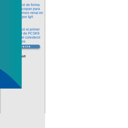
Novedades
La FDA aprobó de forma
definitiva iptacopan para
frenar el deterioro renal en
la nefropatía por IgA
Salud
La FDA aprobó el primer
inhibidor oral de PCSK9
para reducir el colesterol
LDL en adultos
Vademécum
Descuentos PAMI