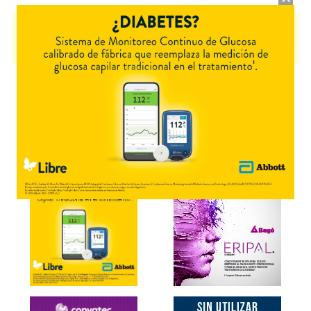
VALMAX LAGRIMAS
contiene
dextrán+hidroxipropilmetilcel
y se indica
como
Lubricante ocular
. Es producido por
Valmax
y cuenta con 1
presentación disponible.
Explorar más
Otros productos con
dextrán+hidroxipropilmetilcel
Otros productos de
Valmax