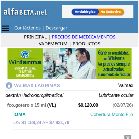
Contáctenos
|
Descargar
PRINCIPAL
|
PRECIOS DE MEDICAMENTOS
VADEMECUM
|
PRODUCTOS
Valmax
VALMAX LAGRIMAS
dextrán+hidroxipropilmetilcel
Lubricante ocular
fco.gotero x 15 ml
(VL)
$9.120,00
(02/07/26)
IOMA
Cobertura Monto Fijo
OS
$1.188,24
AF
$7.931,76