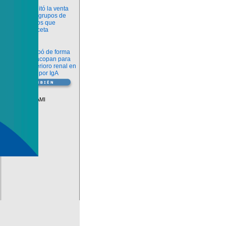
Información
ANMAT habilitó la venta
libre de diez grupos de
medicamentos que
requerían receta
Novedades
La FDA aprobó de forma
definitiva iptacopan para
frenar el deterioro renal en
la nefropatía por IgA
Vademécum
Descuentos PAMI