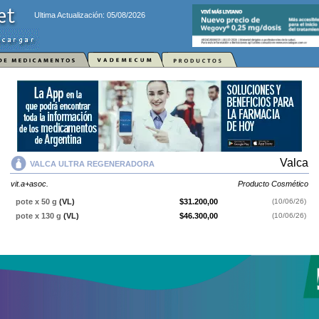
Ultima Actualización: 05/08/2026
Valca
VALCA ULTRA REGENERADORA
vit.a+asoc.
Producto Cosmético
pote x 50 g
(VL)
$31.200,00
(10/06/26)
pote x 130 g
(VL)
$46.300,00
(10/06/26)
VALCA ULTRA REGENERADORA
contiene
vit.a+asoc.
y se indica como
Producto Cosmético
. Es producido por
Valca
y cuenta con 2
presentaciones disponibles.