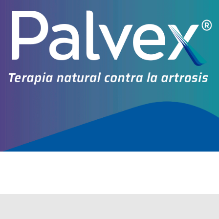
Explorar más
Otros productos con
vit.a+asoc.
Otros productos de
Valca