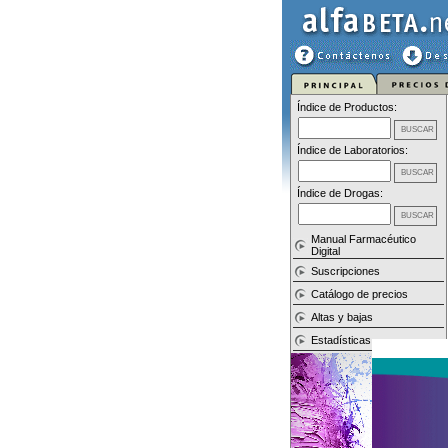
Índice de Productos:
Índice de Laboratorios:
Índice de Drogas:
Manual Farmacéutico
Digital
Suscripciones
Catálogo de precios
Altas y bajas
Estadísticas