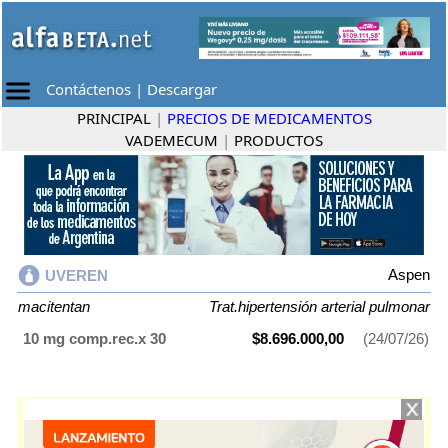
Contáctenos
|
Descargar
PRINCIPAL
|
PRECIOS DE MEDICAMENTOS
VADEMECUM
|
PRODUCTOS
Aspen
UVEREN
macitentan
Trat.hipertensión arterial pulmonar
10 mg comp.rec.x 30
$8.696.000,00
(24/07/26)
UVEREN
contiene
macitentan
y se indica como
Trat.hipertensión arterial
pulmonar
. Es producido por
Aspen
y cuenta con 1 presentación