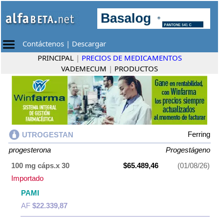
Contáctenos
|
Descargar
PRINCIPAL
|
PRECIOS DE MEDICAMENTOS
VADEMECUM
|
PRODUCTOS
Ferring
UTROGESTAN
progesterona
Progestágeno
100 mg cáps.x 30
$65.489,46
(01/08/26)
Importado
PAMI
AF
$22.339,87