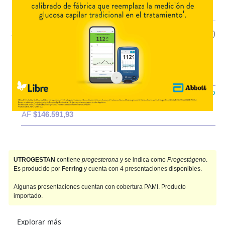
OS
$29.542,31
AF
$99.397,99
200 mg cáps.x 42
$191.934,02
(01/08/26)
Importado
PAMI
AF
$66.943,76
IOMA
Cobertura Monto Fijo
OS
$45.342,09
AF
$146.591,93
UTROGESTAN
contiene
progesterona
y se indica como
Progestágeno
.
Es producido por
Ferring
y cuenta con 4 presentaciones disponibles.
Algunas presentaciones cuentan con cobertura PAMI. Producto
importado.
Explorar más