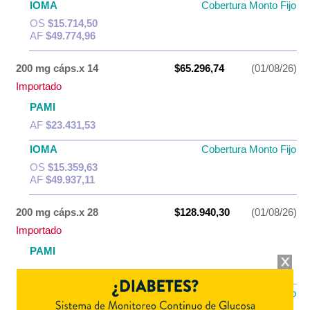
IOMA
Cobertura Monto Fijo
OS
$15.714,50
AF
$49.774,96
200 mg cáps.x 14
$65.296,74
(01/08/26)
Importado
PAMI
AF
$23.431,53
IOMA
Cobertura Monto Fijo
OS
$15.359,63
AF
$49.937,11
200 mg cáps.x 28
$128.940,30
(01/08/26)
Importado
PAMI
AF
$45.692,37
IOMA
Cobertura Monto Fijo