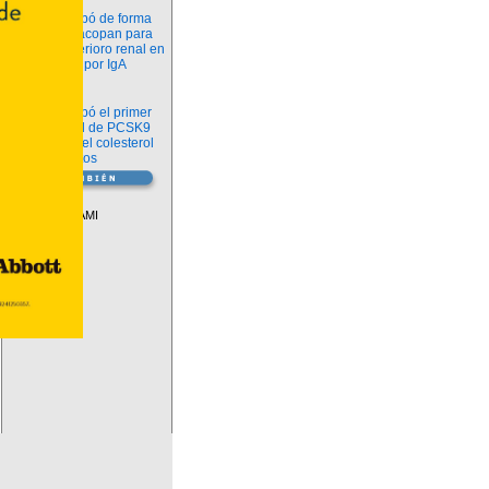
Novedades
La FDA aprobó de forma
definitiva iptacopan para
frenar el deterioro renal en
la nefropatía por IgA
Salud
La FDA aprobó el primer
inhibidor oral de PCSK9
para reducir el colesterol
LDL en adultos
Vademécum
Descuentos PAMI