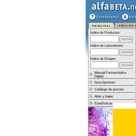
Índice de Productos:
Índice de Laboratorios:
Índice de Drogas:
Manual Farmacéutico
Digital
Suscripciones
Catálogo de precios
Altas y bajas
Estadísticas