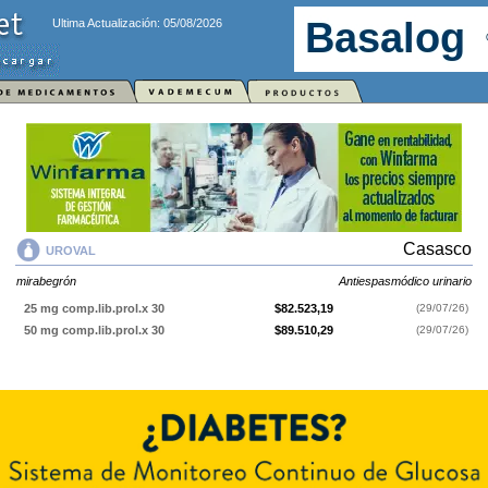
Ultima Actualización: 05/08/2026
Casasco
UROVAL
mirabegrón
Antiespasmódico urinario
25 mg comp.lib.prol.x 30
$82.523,19
(29/07/26)
50 mg comp.lib.prol.x 30
$89.510,29
(29/07/26)
UROVAL
contiene
mirabegrón
y se indica como
Antiespasmódico
urinario
. Es producido por
Casasco
y cuenta con 2 presentaciones
disponibles.