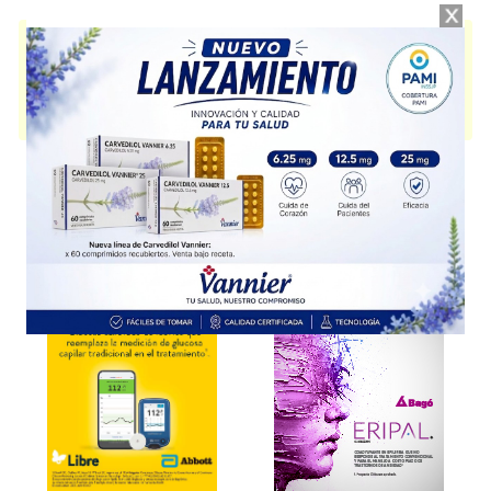
URALOS MAX
contiene
solifenacina+tamsulosina
y se indica como
Antiprostático
. Es producido por
Casasco
y cuenta con 1 presentación
disponible.
Algunas presentaciones cuentan con cobertura PAMI.
Explorar más
Otros productos con
solifenacina+tamsulosina
Otros productos de
Casasco