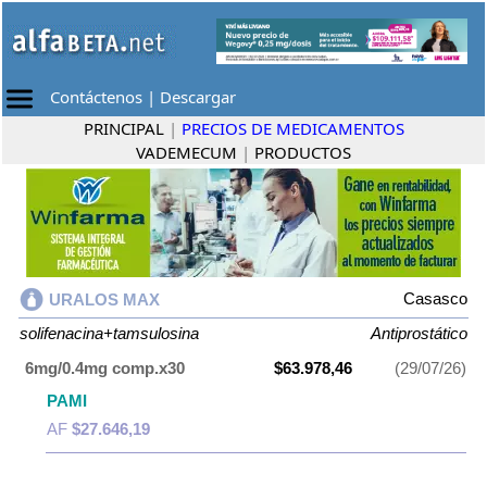
Contáctenos
|
Descargar
PRINCIPAL
|
PRECIOS DE MEDICAMENTOS
VADEMECUM
|
PRODUCTOS
Casasco
URALOS MAX
solifenacina+tamsulosina
Antiprostático
6mg/0.4mg comp.x30
$63.978,46
(29/07/26)
PAMI
AF
$27.646,19