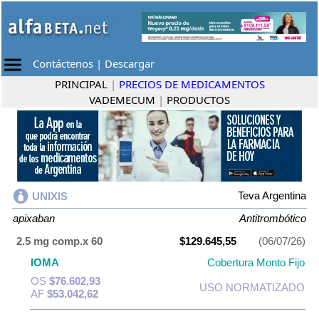
Contáctenos
|
Descargar
PRINCIPAL
|
PRECIOS DE MEDICAMENTOS
VADEMECUM
|
PRODUCTOS
Teva Argentina
UNIXIS
apixaban
Antitrombótico
2.5 mg comp.x 60
$129.645,55
(06/07/26)
IOMA
Cobertura Monto Fijo
OS
$76.602,93
USO NORMATIZADO
AF
$53.042,62