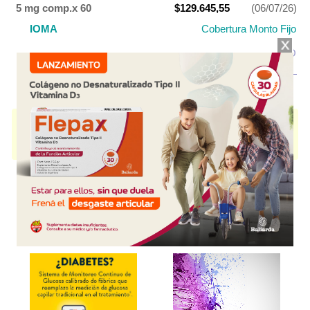
5 mg comp.x 60
$129.645,55
(06/07/26)
IOMA
Cobertura Monto Fijo
OS
$76.602,93
USO NORMATIZADO
AF
$53.042,62
UNIXIS
contiene
apixaban
y se indica como
Antitrombótico
. Es
producido por
Teva Argentina
y cuenta con 2 presentaciones
disponibles.
Explorar más
Otros productos con
apixaban
Otros productos de
Teva Argentina