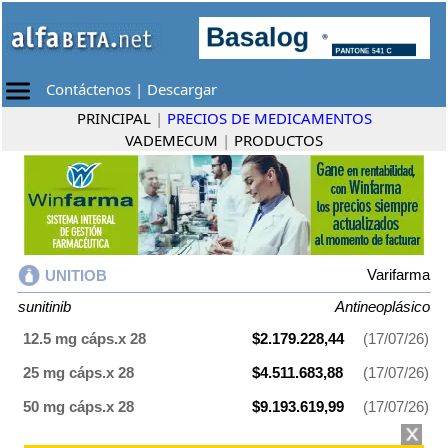
Contáctenos
|
Descargar
PRINCIPAL
|
PRECIOS DE MEDICAMENTOS
VADEMECUM
|
PRODUCTOS
Varifarma
UNITIOB
sunitinib
Antineoplásico
12.5 mg cáps.x 28
$2.179.228,44
(17/07/26)
25 mg cáps.x 28
$4.511.683,88
(17/07/26)
50 mg cáps.x 28
$9.193.619,99
(17/07/26)