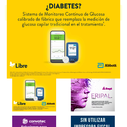
UNITIOB
contiene
sunitinib
y se indica como
Antineoplásico
. Es
producido por
Varifarma
y cuenta con 3 presentaciones disponibles.
Explorar más
Otros productos con
sunitinib
Otros productos de
Varifarma