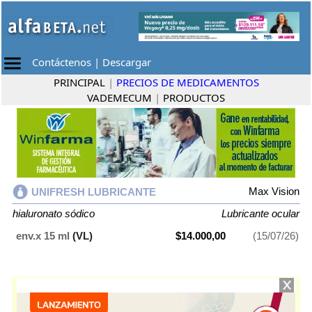
Contáctenos
|
Descargar
PRINCIPAL
|
PRECIOS DE MEDICAMENTOS
VADEMECUM
|
PRODUCTOS
Max Vision
UNIFRESH LUBRICANTE
hialuronato sódico
Lubricante ocular
env.x 15 ml
(VL)
$14.000,00
(15/07/26)
UNIFRESH LUBRICANTE
contiene
hialuronato sódico
y se indica como
Lubricante ocular
. Es producido por
Max Vision
y cuenta con 1