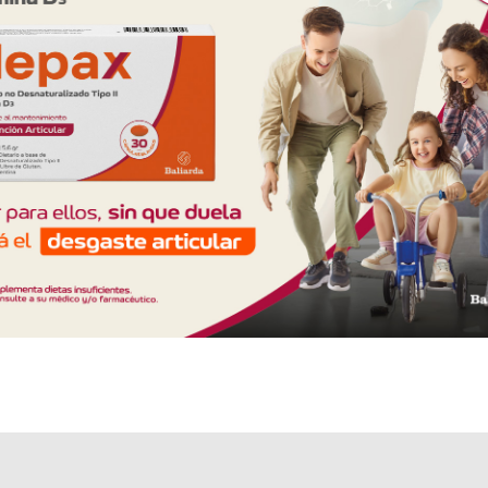
Explorar más
Otros productos con
albúmina humana
Otros productos de
Biofactor