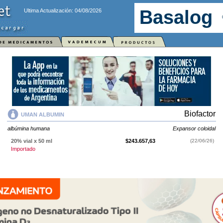
Ultima Actualización: 04/08/2026
Biofactor
UMAN ALBUMIN
albúmina humana
Expansor coloidal
20% vial x 50 ml
$243.657,63
(22/06/26)
Importado
UMAN ALBUMIN
contiene
albúmina humana
y se indica como
Expansor
coloidal
. Es producido por
Biofactor
y cuenta con 1 presentación
disponible.
Producto importado.