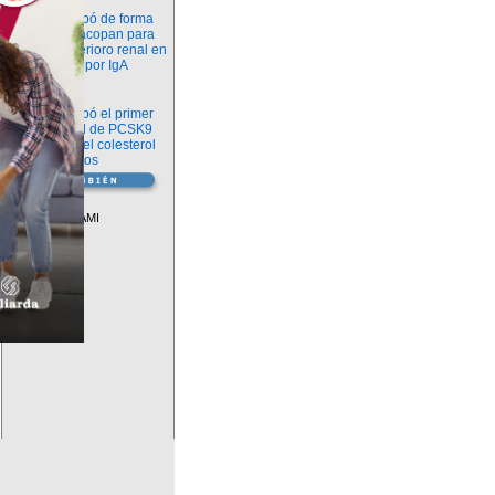
Novedades
La FDA aprobó de forma
definitiva iptacopan para
frenar el deterioro renal en
la nefropatía por IgA
Salud
La FDA aprobó el primer
inhibidor oral de PCSK9
para reducir el colesterol
LDL en adultos
Vademécum
Descuentos PAMI