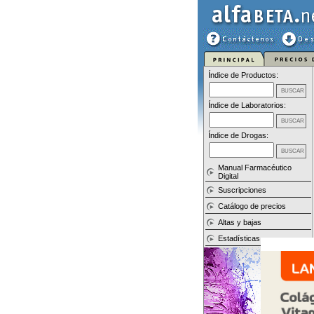
Índice de Productos:
Índice de Laboratorios:
Índice de Drogas:
Manual Farmacéutico
Digital
Suscripciones
Catálogo de precios
Altas y bajas
Estadísticas