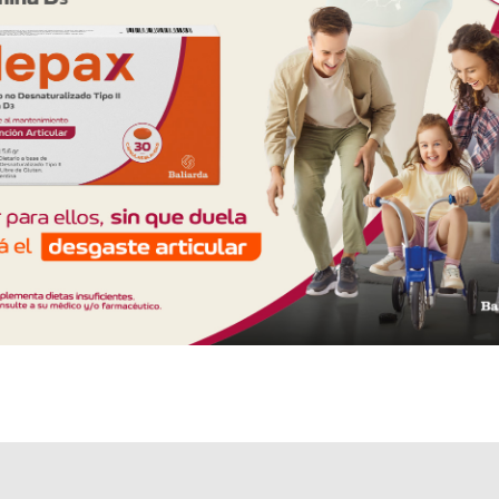
Explorar más
Otros productos con
proteínas+vitaminas+minerales
Otros productos de
B-Life