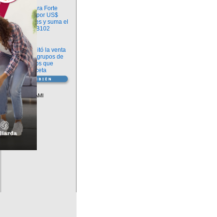
Información
argenx compra Forte
Biosciences por US$
2.200 millones y suma el
anticuerpo FB102
Información
ANMAT habilitó la venta
libre de diez grupos de
medicamentos que
requerían receta
Vademécum
Descuentos PAMI