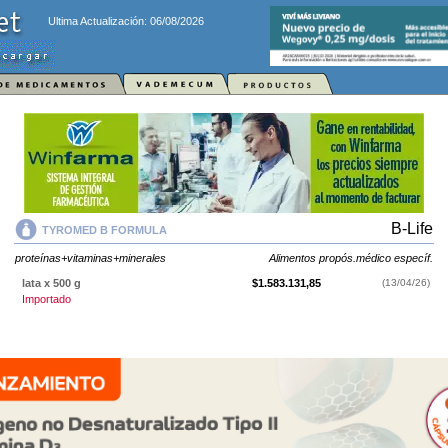
Ultima Actualización: 06/08/2026
B-Life
TYROMED B FORMULA
proteínas+vitaminas+minerales
Alimentos propós.médico específ.
lata x 500 g
$1.583.131,85
(13/04/26)
Importado
TYROMED B FORMULA
contiene
proteínas+vitaminas+minerales
y se
indica como
Alimentos propós.médico específ.
. Es producido por
B-Life
y
cuenta con 1 presentación disponible.
Producto importado.