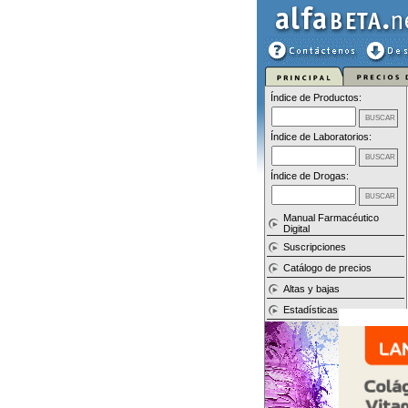
Índice de Productos:
Índice de Laboratorios:
Índice de Drogas:
Manual Farmacéutico
Digital
Suscripciones
Catálogo de precios
Altas y bajas
Estadísticas