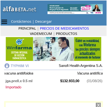
Contáctenos
|
Descargar
PRINCIPAL
|
PRECIOS DE MEDICAMENTOS
VADEMECUM
|
PRODUCTOS
Sanofi Health Argentina S.A.
TYPHIM VI
vacuna antitifoidea
Vacuna antitífica
jga.prell.x 0.5 ml
$132.933,00
(01/08/26)
Importado
TYPHIM VI
contiene
vacuna antitifoidea
y se indica como
Vacuna