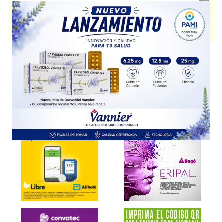
antitífica
. Es producido por
Sanofi Health Argentina S.A.
y cuenta con 1
presentación disponible.
Producto importado.
Explorar más
Otros productos con
vacuna antitifoidea
Otros productos de
Sanofi Health Argentina S.A.