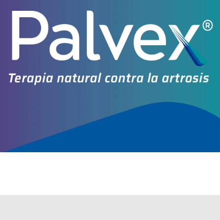
Explorar más
Otros productos con
lapatinib
Otros productos de
Novartis