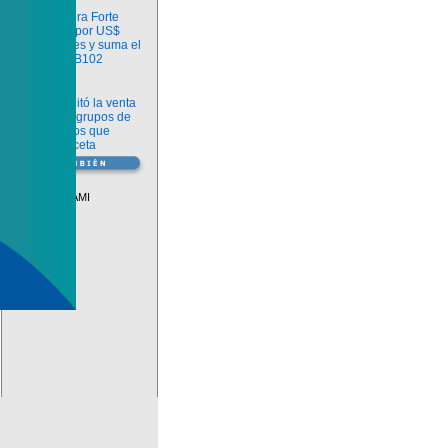
Información
argenx compra Forte
Biosciences por US$
2.200 millones y suma el
anticuerpo FB102
Información
ANMAT habilitó la venta
libre de diez grupos de
medicamentos que
requerían receta
Vademécum
Descuentos PAMI