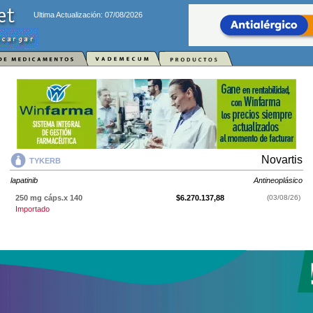
Ultima Actualización: 07/08/2026
Novartis
TYKERB
lapatinib
Antineoplásico
250 mg cáps.x 140
$6.270.137,88
(03/08/26)
Importado
TYKERB
contiene
lapatinib
y se indica como
Antineoplásico
. Es
producido por
Novartis
y cuenta con 1 presentación disponible.
Producto importado.