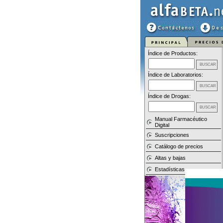
Índice de Productos:
Índice de Laboratorios:
Índice de Drogas:
Manual Farmacéutico
Digital
Suscripciones
Catálogo de precios
Altas y bajas
Estadísticas