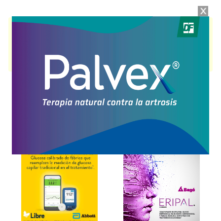
TUKYSA
contiene
tucatinib
y se indica como
Inhib.de la proteína
quinasa
. Es producido por
Pfizer
y cuenta con 2 presentaciones
disponibles.
Producto importado.
Explorar más
Otros productos con
tucatinib
Otros productos de
Pfizer