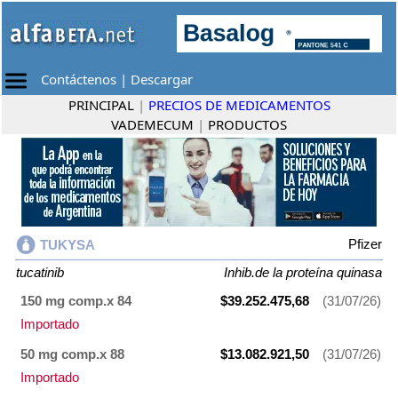
Contáctenos
|
Descargar
PRINCIPAL
|
PRECIOS DE MEDICAMENTOS
VADEMECUM
|
PRODUCTOS
Pfizer
TUKYSA
tucatinib
Inhib.de la proteína quinasa
150 mg comp.x 84
$39.252.475,68
(31/07/26)
Importado
50 mg comp.x 88
$13.082.921,50
(31/07/26)
Importado