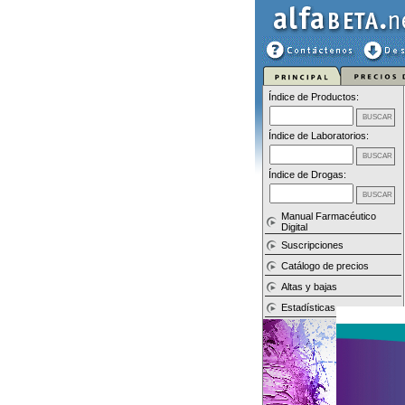
Índice de Productos:
Índice de Laboratorios:
Índice de Drogas:
Manual Farmacéutico
Digital
Suscripciones
Catálogo de precios
Altas y bajas
Estadísticas