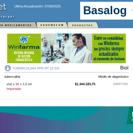
Ultima Actualización: 07/08/2026
Biol
TUBERCULINA PPD RT 23 SSI
tuberculina
Medio de diagnóstico
vial x 10 x 1.5 ml
$1.344.183,75
(28/07/26)
Importado
TUBERCULINA PPD RT 23 SSI
contiene
tuberculina
y se indica como
Medio de diagnóstico
. Es producido por
Biol
y cuenta con 1 presentación
disponible.
Producto importado.