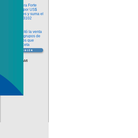
Información
argenx compra Forte
Biosciences por US$
2.200 millones y suma el
anticuerpo FB102
Información
ANMAT habilitó la venta
libre de diez grupos de
medicamentos que
requerían receta
Vademécum
Descuentos PAMI