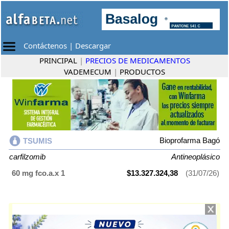
Contáctenos
|
Descargar
PRINCIPAL
|
PRECIOS DE MEDICAMENTOS
VADEMECUM
|
PRODUCTOS
Bioprofarma Bagó
TSUMIS
carfilzomib
Antineoplásico
60 mg fco.a.x 1
$13.327.324,38
(31/07/26)
TSUMIS
contiene
carfilzomib
y se indica como
Antineoplásico
. Es
producido por
Bioprofarma Bagó
y cuenta con 1 presentación