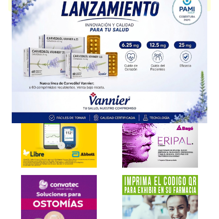
disponible.
Explorar más
Otros productos con
carfilzomib
Otros productos de
Bioprofarma Bagó