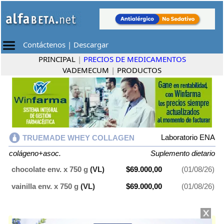
Contáctenos
|
Descargar
PRINCIPAL
|
PRECIOS DE MEDICAMENTOS
VADEMECUM
|
PRODUCTOS
Laboratorio ENA
TRUEMADE WHEY COLLAGEN
colágeno+asoc.
Suplemento dietario
chocolate env. x 750 g
(VL)
$69.000,00
(01/08/26)
vainilla env. x 750 g
(VL)
$69.000,00
(01/08/26)