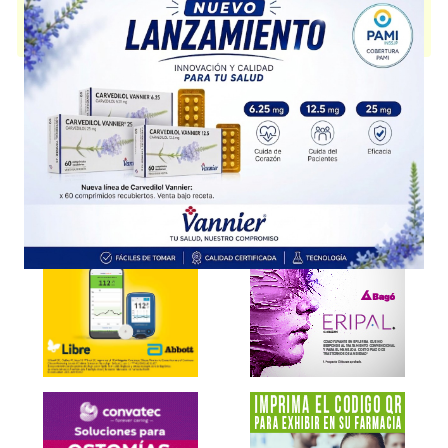
TRUEMADE WHEY COLLAGEN
contiene
colágeno+asoc.
y se indica
como
Suplemento dietario
. Es producido por
Laboratorio ENA
y cuenta
con 2 presentaciones disponibles.
Explorar más
Otros productos con
colágeno+asoc.
Otros productos de
Laboratorio ENA