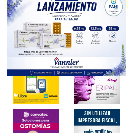
producido por
Eurolab
y cuenta con 1 presentación disponible.
Explorar más
Otros productos con
ortiga+asoc.
Otros productos de
Eurolab