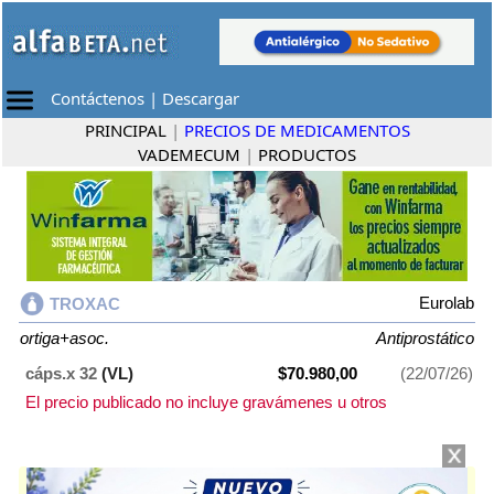
Contáctenos
|
Descargar
PRINCIPAL
|
PRECIOS DE MEDICAMENTOS
VADEMECUM
|
PRODUCTOS
Eurolab
TROXAC
ortiga+asoc.
Antiprostático
cáps.x 32
(VL)
$70.980,00
(22/07/26)
El precio publicado no incluye gravámenes u otros
TROXAC
contiene
ortiga+asoc.
y se indica como
Antiprostático
. Es