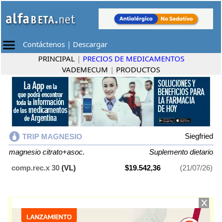
Contáctenos
|
Descargar
PRINCIPAL
|
PRECIOS DE MEDICAMENTOS
VADEMECUM
|
PRODUCTOS
Siegfried
TRIP MAGNESIO
magnesio citrato+asoc.
Suplemento dietario
comp.rec.x 30
(VL)
$19.542,36
(21/07/26)
TRIP MAGNESIO
contiene
magnesio citrato+asoc.
y se indica como
Suplemento dietario
. Es producido por
Siegfried
y cuenta con 1