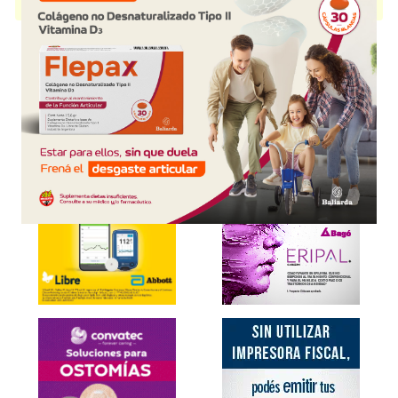
presentación disponible.
Explorar más
Otros productos con
magnesio citrato+asoc.
Otros productos de
Siegfried