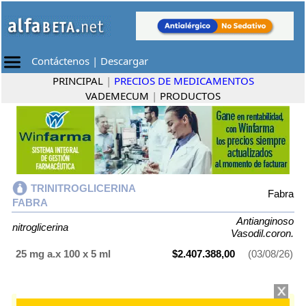
Contáctenos
|
Descargar
PRINCIPAL
|
PRECIOS DE MEDICAMENTOS
VADEMECUM
|
PRODUCTOS
TRINITROGLICERINA
Fabra
FABRA
Antianginoso
nitroglicerina
Vasodil.coron.
25 mg a.x 100 x 5 ml
$2.407.388,00
(03/08/26)