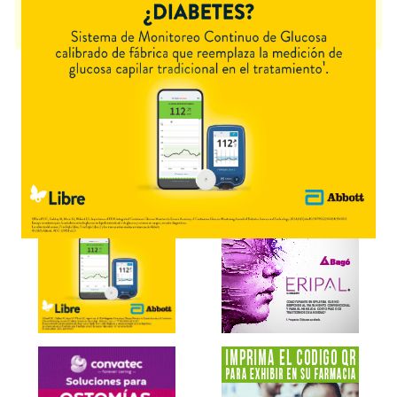
TRINITROGLICERINA FABRA
contiene
nitroglicerina
y se indica como
Antianginoso Vasodil.coron.
. Es producido por
Fabra
y cuenta con 1
presentación disponible.
Explorar más
Otros productos con
nitroglicerina
Otros productos de
Fabra