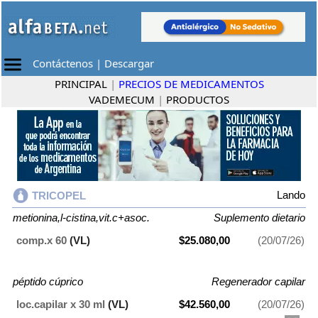
Contáctenos
|
Descargar
PRINCIPAL
|
PRECIOS DE MEDICAMENTOS
VADEMECUM
|
PRODUCTOS
Lando
TRICOPEL
metionina,l-cistina,vit.c+asoc.
Suplemento dietario
comp.x 60
(VL)
$25.080,00
(20/07/26)
péptido cúprico
Regenerador capilar
loc.capilar x 30 ml
(VL)
$42.560,00
(20/07/26)