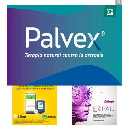
TRICOPEL
contiene
metionina,l-cistina,vit.c+asoc., péptido cúprico
y se
indica como
Suplemento dietario, Regenerador capilar
. Es producido
por
Lando
y cuenta con 2 presentaciones disponibles.
Explorar más
Otros productos con
metionina,l-cistina,vit.c+asoc.
Otros productos de
Lando