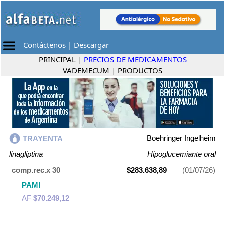
Contáctenos
|
Descargar
PRINCIPAL
|
PRECIOS DE MEDICAMENTOS
VADEMECUM
|
PRODUCTOS
Boehringer Ingelheim
TRAYENTA
linagliptina
Hipoglucemiante oral
comp.rec.x 30
$283.638,89
(01/07/26)
PAMI
AF
$70.249,12