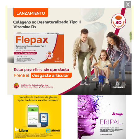
TRAYENTA
contiene
linagliptina
y se indica como
Hipoglucemiante oral
.
Es producido por
Boehringer Ingelheim
y cuenta con 1 presentación
disponible.
Algunas presentaciones cuentan con cobertura PAMI.
Explorar más
Otros productos con
linagliptina
Otros productos de
Boehringer Ingelheim